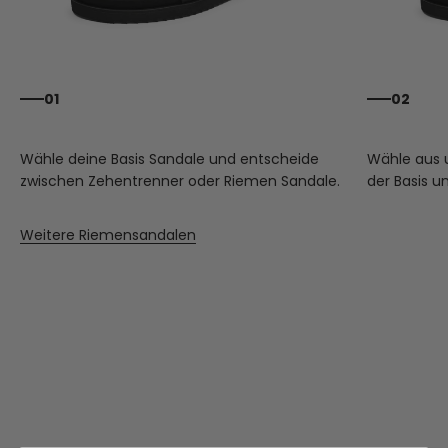
01
02
Wähle deine Basis Sandale und entscheide
Wähle aus
zwischen Zehentrenner oder Riemen Sandale.
der Basis u
Weitere Riemensandalen
INKL. TOPPIN