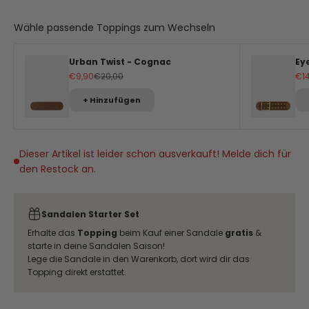
Wähle passende Toppings zum Wechseln
Urban Twist - Cognac
Ey
Angebot
Regulärer Preis
An
€9,90
€20,00
€1
+ Hinzufügen
Dieser Artikel ist leider schon ausverkauft! Melde dich für
den Restock an.
Sandalen Starter Set
Erhalte das
Topping
beim Kauf einer Sandale
gratis
&
starte in deine Sandalen Saison!
Lege die Sandale in den Warenkorb, dort wird dir das
Topping direkt erstattet.