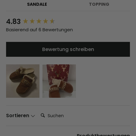
SANDALE
TOPPING
4.83
New content loaded
Basierend auf 6 Bewertungen
Bewertung schreiben
Suchen:
Sortieren
Produktbewertungen