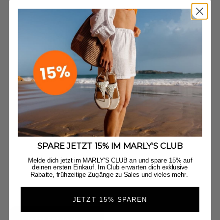
SPARE JETZT 15% IM MARLY'S CLUB
Melde dich jetzt im MARLY'S CLUB an und spare 15% auf
Plain Penny - Cloafer Fur Black
Urban Class
deinen ersten Einkauf. Im Club erwarten dich exklusive
Angebot
Regulärer Preis
Angebot
Regul
€26,90
€59,90
€39,90
€59,
Rabatte, frühzeitige Zugänge zu Sales und vieles mehr.
+1
Cloafer Fur Black
Cloafer Fur Cognac
Cloafer Fur Crema
Urban T
Gol
JETZT 15% SPAREN
Jetzt Entdecken