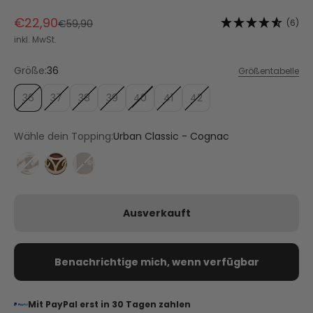
Angebot
€22,90
Regulärer Preis
(6)
€59,90
inkl. MwSt.
Größe:
36
Größentabelle
36
37
38
39
40
41
42
Wähle dein Topping:
Urban Classic - Cognac
Gold Chain - Cognac
Golden Icon - Cognac
Urban Classic - Cognac
Ausverkauft
Benachrichtige mich, wenn verfügbar
Mit PayPal erst in 30 Tagen zahlen