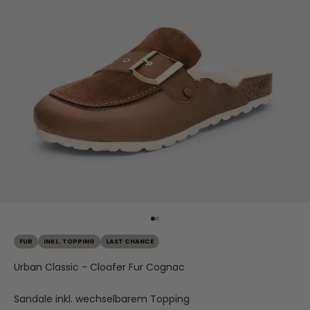
Gehe zu Element 1
Gehe zu Element 2
FUR
INKL. TOPPING
LAST CHANCE
Urban Classic - Cloafer Fur Cognac
Sandale inkl. wechselbarem Topping