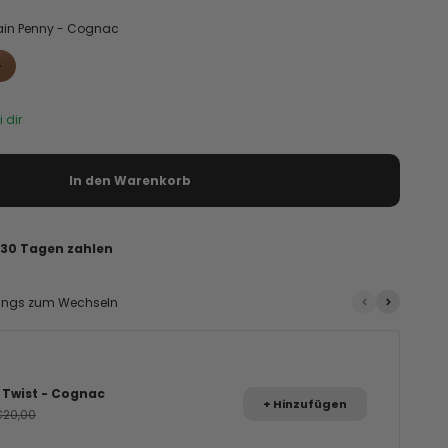
ain Penny - Cognac
nac
 - Cognac
 Classic - Cognac
Plain Penny - Cognac
 dir
In den Warenkorb
n 30 Tagen zahlen
ings zum Wechseln
 Twist - Cognac
+ Hinzufügen
ot
egulärer Preis
€20,00