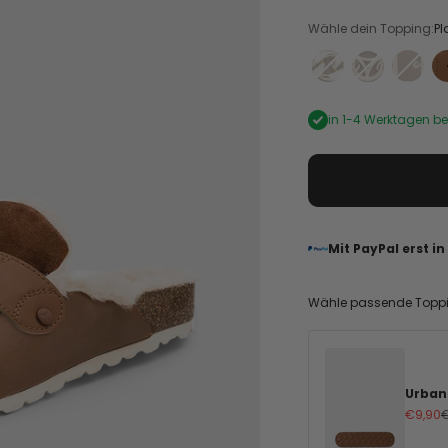
Wähle dein Topping:
Pl
Gold Chain - Cog
Golden Icon
Urban
in 1-4 Werktagen bei
Mit PayPal erst i
Wähle passende Topp
Urban
Angeb
R
€9,90