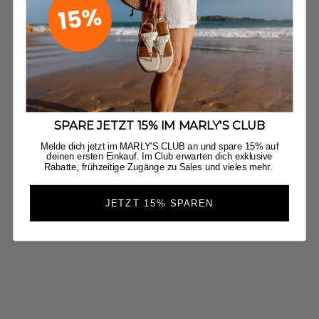
SPARE JETZT 15% IM MARLY'S CLUB
Melde dich jetzt im MARLY'S CLUB an und spare 15% auf
deinen ersten Einkauf. Im Club erwarten dich exklusive
Rabatte, frühzeitige Zugänge zu Sales und vieles mehr.
Bonbon Charm - Silver
Bonbon Charm - Coffee
Angebot
Angebot
€20,00
€20,00
JETZT 15% SPAREN
+5
+5
Silver Blaze
Coffee Blaze
Silver Blaze
Coffee Blaze