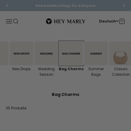
Zum Inhalt springen
New Buddies | Bags for everyone
Hey Marly
Menü
Suche
Waren
Deutsch
New Drops
Wedding
Bag Charms
Summer
Classic
Season
Bags
Collection
Bag Charms
35 Produkte
Ausverkauft