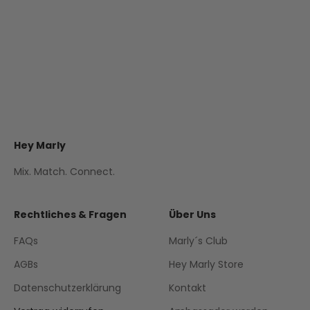
Orange Charm - Orange
Angebot
€20,00
+10
Crema
Black
Hey Marly
Mix. Match. Connect.
Rechtliches & Fragen
Über Uns
FAQs
Marly´s Club
AGBs
Hey Marly Store
Datenschutzerklärung
Kontakt