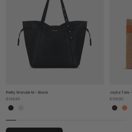
Pretty Wonder M - Black
Joyful Tote 
Angebot
Angebot
€149,90
€129,90
Black
Crema
Coffee
Or