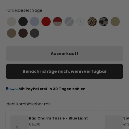
Farbe:
Desert Sage
Crema
Black
Blue Light
Red
Nude-Red
Teal
Desert Sage
Leo Sand
Leo Grey
Gold
Mocha
Coffee
Grey
Ausverkauft
Benachrichtige mich, wenn verfügbar
Mit PayPal erst in 30 Tagen zahlen
Ideal kombinierbar mit
Bag Charm Tassle - Blue Light
Sou
Angebot
An
€15,00
€1