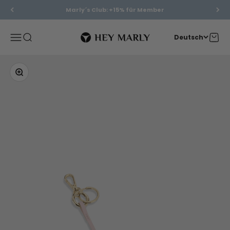
Zum Inhalt springen
Marly´s Club: +15% für Member
Hey Marly
Menü
Suche
Waren
Deutsch
Bild vergrößern