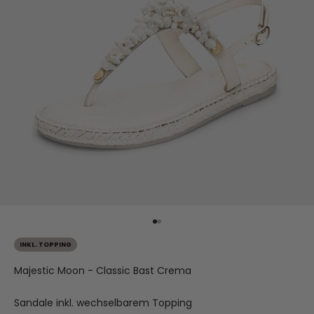
Gehe zu Element 1
Gehe zu Element 2
INKL. TOPPING
Majestic Moon - Classic Bast Crema
Sandale inkl. wechselbarem Topping