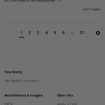
ist. Das macht sie bequemer. :-)
vor 11 Tagen
1
2
3
4
5
6
...
27
Hey Marly
Mix. Match. Connect.
Rechtliches & Fragen
Über Uns
FAQs
Marly´s Club