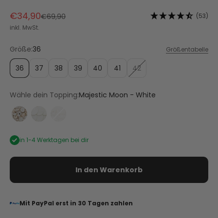
Angebot
€34,90
Regulärer Preis
(53)
€69,90
inkl. MwSt.
Größe:
36
Größentabelle
36
37
38
39
40
41
42
Wähle dein Topping:
Majestic Moon - White
Majestic Moon - White
Shiny Plate - Crema
Soft Flower - Crema
in 1-4 Werktagen bei dir
In den Warenkorb
Mit PayPal erst in 30 Tagen zahlen