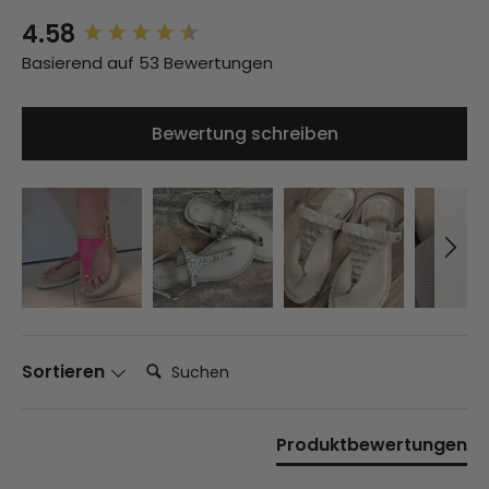
4.58
New content loaded
Basierend auf 53 Bewertungen
Bewertung schreiben
Suchen:
Sortieren
Produktbewertungen