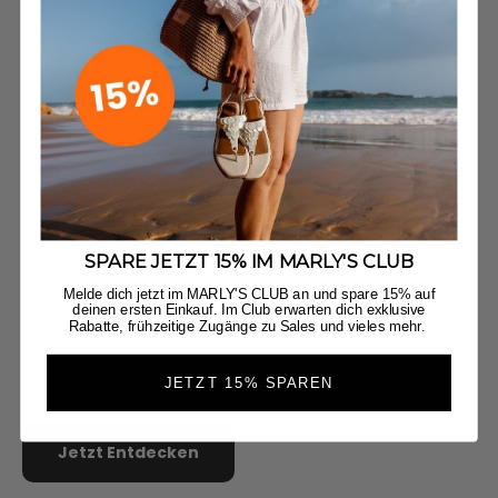
SPARE JETZT 15% IM MARLY'S CLUB
Melde dich jetzt im MARLY'S CLUB an und spare 15% auf
deinen ersten Einkauf. Im Club erwarten dich exklusive
Majestic Moon - Casual Cork Black
Happy Char
Rabatte, frühzeitige Zugänge zu Sales und vieles mehr.
Angebot
Regulärer Preis
Angebot
Regul
€49,90
€79,90
€49,90
€79,
+6
JETZT 15% SPAREN
Animal Print - Leo
City Gloss - Black
City Glos
Cit
Jetzt Entdecken