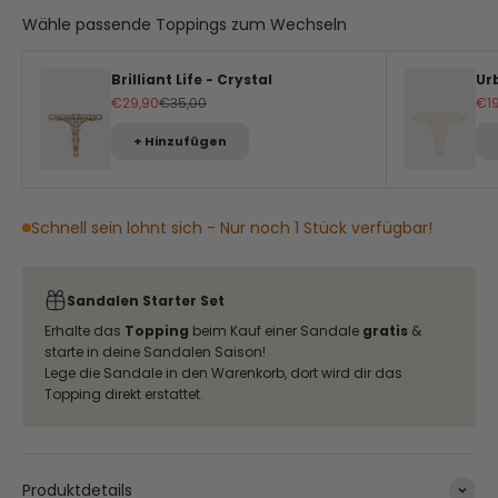
Wähle passende Toppings zum Wechseln
Brilliant Life - Crystal
Ur
Angebot
Regulärer Preis
An
€29,90
€35,00
€1
+ Hinzufügen
Schnell sein lohnt sich - Nur noch 1 Stück verfügbar!
Sandalen Starter Set
Erhalte das
Topping
beim Kauf einer Sandale
gratis
&
starte in deine Sandalen Saison!
Lege die Sandale in den Warenkorb, dort wird dir das
Topping direkt erstattet.
Produktdetails