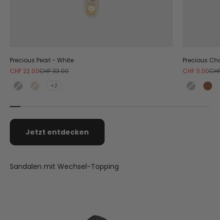
Precious Pearl - White
Precious Ch
Angebot
Regulärer Preis
Angebot
Reg
CHF 22.00
CHF 33.00
CHF 11.00
CHF
+2
Black
Gold Bronze
Black
Co
Jetzt entdecken
Sandalen mit Wechsel-Topping