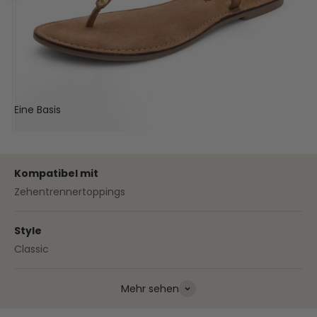
Eine Basis
Deine Sandale
Kompatibel mit
Zehentrennertoppings
Style
Classic
Mehr sehen