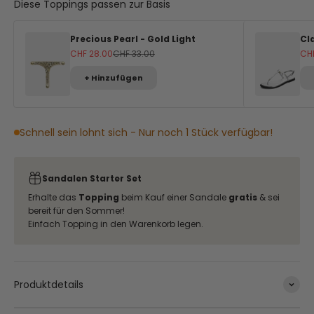
Diese Toppings passen zur Basis
Precious Pearl - Gold Light
Cla
Angebot
Regulärer Preis
An
CHF 28.00
CHF 33.00
CH
+ Hinzufügen
Schnell sein lohnt sich - Nur noch 1 Stück verfügbar!
Sandalen Starter Set
Erhalte das
Topping
beim Kauf einer Sandale
gratis
& sei
bereit für den Sommer!
Einfach Topping in den Warenkorb legen.
Produktdetails