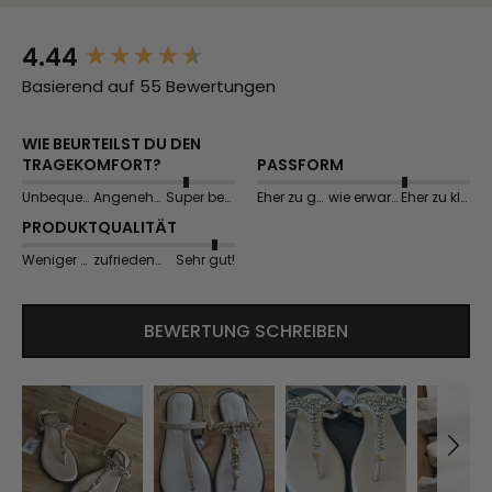
4.44
New content loaded
Basierend auf 55 Bewertungen
WIE BEURTEILST DU DEN
TRAGEKOMFORT?
PASSFORM
Unbequem
Angenehm
Super bequem
Eher zu groß
wie erwartet
Eher zu klein
PRODUKTQUALITÄT
Weniger gut
zufriedenstellend
Sehr gut!
BEWERTUNG SCHREIBEN