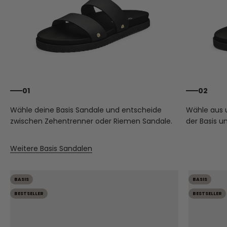
01
02
Wähle deine Basis Sandale und entscheide
Wähle aus
zwischen Zehentrenner oder Riemen Sandale.
der Basis u
Weitere Basis Sandalen
BASIS
BASIS
BESTSELLER
BESTSELLER