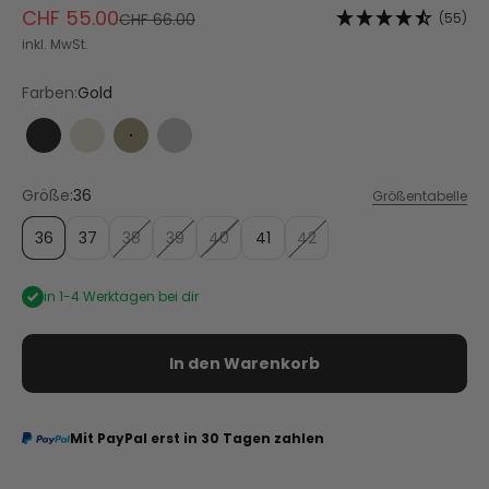
Angebot
CHF 55.00
Regulärer Preis
(55)
CHF 66.00
inkl. MwSt.
Farben:
Gold
Black
Crema
Gold
Silver
Größe:
36
Größentabelle
36
37
38
39
40
41
42
in 1-4 Werktagen bei dir
In den Warenkorb
Mit PayPal erst in 30 Tagen zahlen