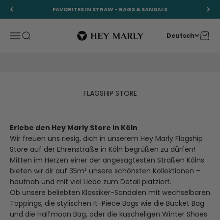
Zum Inhalt springen
FAVORITES IN STRAW - BAGS & SANDALS
Hey Marly
Menü
Suche
Waren
Deutsch
FLAGSHIP STORE
Erlebe den Hey Marly Store in Köln
Wir freuen uns riesig, dich in unserem Hey Marly Flagship
Store auf der Ehrenstraße in Köln begrüßen zu dürfen!
Mitten im Herzen einer der angesagtesten Straßen Kölns
bieten wir dir auf 35m² unsere schönsten Kollektionen –
hautnah und mit viel Liebe zum Detail platziert.
Ob unsere beliebten Klassiker-Sandalen mit wechselbaren
Toppings, die stylischen It-Piece Bags wie die Bucket Bag
und die Halfmoon Bag, oder die kuscheligen Winter Shoes