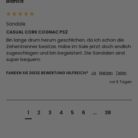
Bianca
Sandale
CASUAL CORK COGNAC PS2
Bin lange drum herum geschlichen, da ich schon die 
Zehentrenner besitze. Habe im Sale jetzt doch endlich 
zugeschlagen und bin begeistert. Die Sandalen sind 
super bequem.
FANDEN SIE DIESE BEWERTUNG HILFREICH?
Ja
Melden
Teilen
vor 6 Tagen
1
2
3
4
5
6
...
38