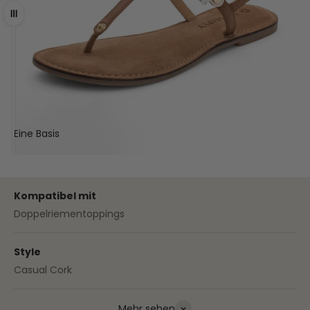
Ziehen
Eine Basis
Deine Sandale
Kompatibel mit
Doppelriementoppings
Style
Casual Cork
Mehr sehen