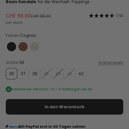
Basis Sandale
für die Wechsel-Toppings
Angebot
CHF 66.00
Regulärer Preis
(79)
CHF 88.00
inkl. MwSt.
Farben:
Cognac
Black
Cognac
Crema
Größe:
36
Größentabelle
36
37
38
39
40
41
42
Kostenloser Versand -
in 1-4 Werktagen bei dir
In den Warenkorb
Mit PayPal erst in 30 Tagen zahlen