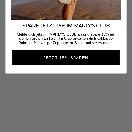
SPARE JETZT 15% IM MARLY'S CLUB
Melde dich jetzt im MARLY'S CLUB an und spare 15% auf
deinen ersten Einkauf. Im Club erwarten dich exklusive
Rabatte, frühzeitige Zugänge zu Sales und vieles mehr.
JETZT 15% SPAREN
Casual Clean - Black
Casual Cle
Angebot
Regulärer Preis
Angebot
Re
CHF 44.00
CHF 99.00
CHF 55.00
CH