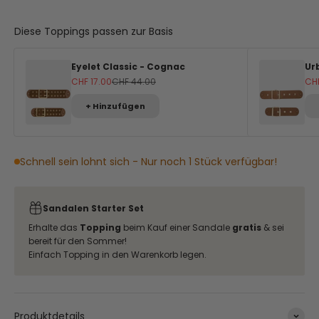
Diese Toppings passen zur Basis
Eyelet Classic - Cognac
Ur
Angebot
Regulärer Preis
An
CHF 17.00
CHF 44.00
CHF
+ Hinzufügen
Schnell sein lohnt sich - Nur noch 1 Stück verfügbar!
Sandalen Starter Set
Erhalte das
Topping
beim Kauf einer Sandale
gratis
& sei
bereit für den Sommer!
Einfach Topping in den Warenkorb legen.
Produktdetails