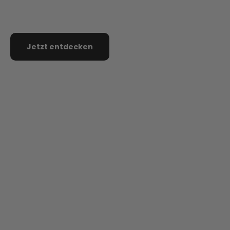
Black
Crema
Black
Cr
Jetzt entdecken