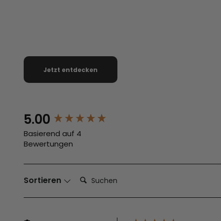
Angebot
Angebot
CHF 154.00
CHF 154.00
Black
Crema
Black
Crem
Jetzt entdecken
New content loaded
5.00
Basierend auf 4
Bewertungen
Suchen:
Sortieren