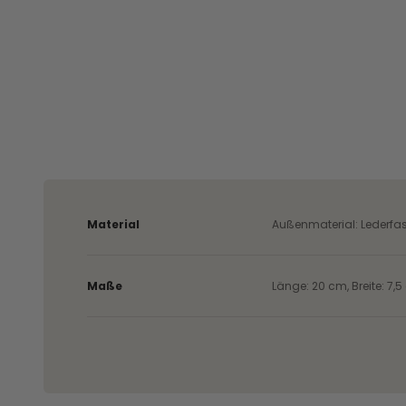
Material
Außenmaterial: Lederfase
Maße
Länge: 20 cm, Breite: 7,