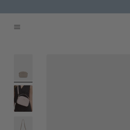
Zum Inhalt springen
Menü