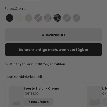
Farbe:
Crema
Black
Crema
Mocha
Coffee
Leo Sand
Leo Grey
Leo Coffee
Grey
Ausverkauft
Benachrichtige mich, wenn verfügbar
Mit PayPal erst in 30 Tagen zahlen
Ideal kombinierbar mit
Sporty Sister - Crema
Li
Angebot
An
CHF 88.00
CH
+ Hinzufügen