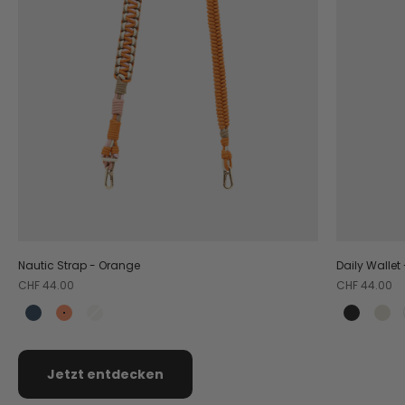
Nautic Strap - Orange
Daily Wallet
Angebot
Angebot
CHF 44.00
CHF 44.00
Teal
Orange
Crema
Black
Cr
Jetzt entdecken